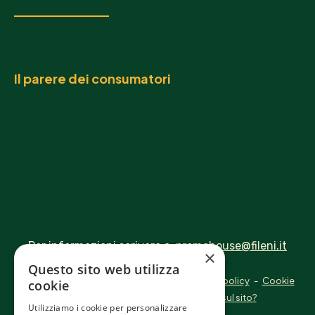
Il parere dei consumatori
Per informazioni scrivere a:
promohouse@fileni.it
×
Questo sito web utilizza
Privacy policy
-
Cookie
© 2026 Fileni - P.IVA 00433490422
|
cookie
policy
-
Hai problemi di navigazione sul sito?
Utilizziamo i cookie per personalizzare